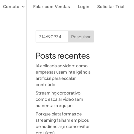
Contato
Falar com Vendas
Login
Solicitar Trial
Posts recentes
IA aplicada ao vídeo: como
empresas usam inteligência
artificial para escalar
conteúdo
Streaming corporativo:
como escalar vídeo sem
aumentar a equipe
Por que plataformas de
streaming falham em picos
de audiência (e como evitar
prejuízos)