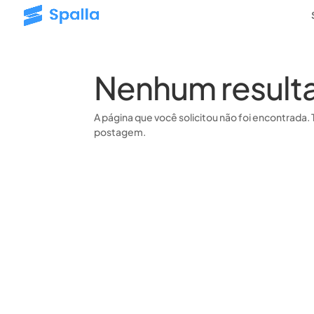
Nenhum result
A página que você solicitou não foi encontrada. 
postagem.