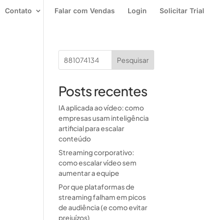
Contato
Falar com Vendas
Login
Solicitar Trial
Posts recentes
IA aplicada ao vídeo: como
empresas usam inteligência
artificial para escalar
conteúdo
Streaming corporativo:
como escalar vídeo sem
aumentar a equipe
Por que plataformas de
streaming falham em picos
de audiência (e como evitar
prejuízos)