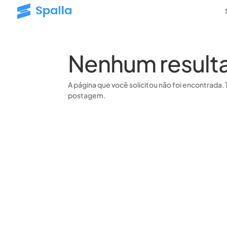
Nenhum result
A página que você solicitou não foi encontrada. 
postagem.