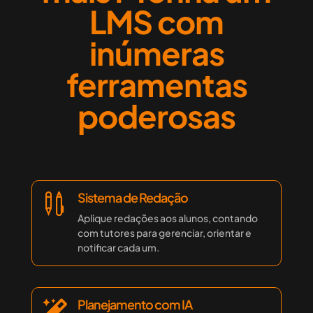
LMS com
inúmeras
ferramentas
poderosas
Sistema de Redação

Aplique redações aos alunos, contando
com tutores para gerenciar, orientar e
notificar cada um.
Planejamento com IA
